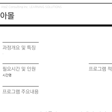
AtoZ Consulting Inc. LEARNING SOLUTIONS
경남 비아몰
·
시간명