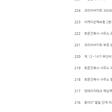
224
코리아써키트 360
223
더케이손해보험 2분기
222
토문건축사 사무소 
221
코리아써키트 부장 승
220
제 12~14기 부산
219
토문건축사 사무소 
218
토문건축사 사무소 
217
엔에이치테크 핵심역
216
동아ST 발달 단계 